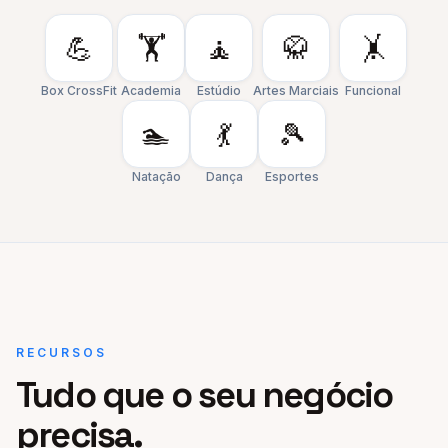
💪
🏋️
🧘
🥋
🤸
Box CrossFit
Academia
Estúdio
Artes Marciais
Funcional
🏊
💃
🎾
Natação
Dança
Esportes
RECURSOS
Tudo que o seu negócio
precisa.