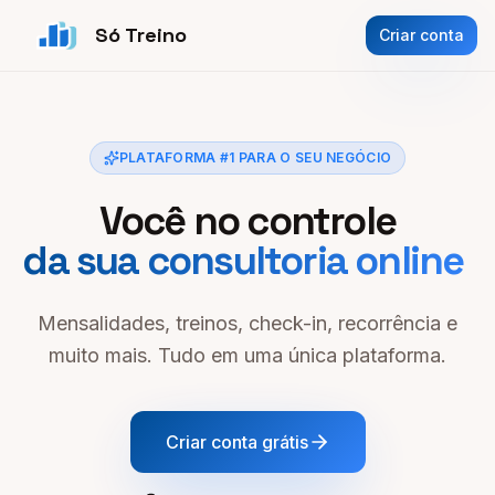
Só Treino
Criar conta
PLATAFORMA #1 PARA O SEU NEGÓCIO
Você no controle
d
a
s
u
a
c
o
n
s
u
l
t
o
r
i
a
o
n
l
i
n
e
|
Mensalidades, treinos, check-in, recorrência e
muito mais. Tudo em uma única plataforma.
Criar conta grátis