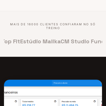
MAIS DE 16000 CLIENTES CONFIARAM NO SÓ
TREINO
Top Fit
Estúdio Malika
CM Studio Funcio